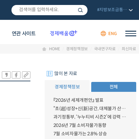
#지방보조금통합관리망
연관 사이트
ENG
HOME
경제정책정보
국내연구자료
최신자료
많이 본 자료
경제정책정보
전체
『2026년 세제개편안』 발표
“초(超)성장+신(新)공간, 대체불가 산업강국”
과기정통부, ‘누누티비 시즌2’에 강력 대응 의지 밝혀
2026년 7월 소비자물가동향
7월 소비자물가는 2.8% 상승