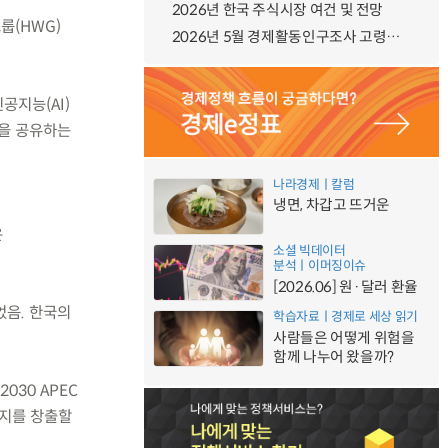
2026년 한국 주식시장 여건 및 전망
룹(HWG)
2026년 5월 경제활동인구조사 고령층 부가조사 결과
공지능(AI)
들을 공유하는
나라경제ㅣ칼럼
냉면, 차갑고 뜨거운
은
소셜 빅데이터
분석ㅣ이머징이슈
[2026.06] 원·달러 환율
었음. 한국의
학습자료ㅣ경제로 세상 읽기
사람들은 어떻게 위험을
함께 나누어 왔을까?
030 APEC
너지를 창출할