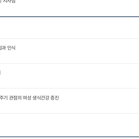
및 시사점
험과 인식
제
주기 관점의 여성 생식건강 증진