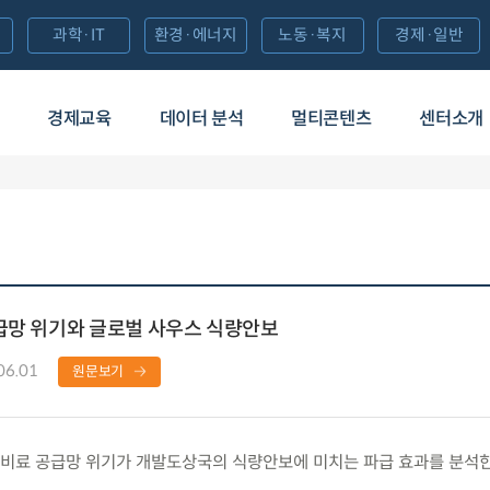
과학·IT
환경·에너지
노동·복지
경제·일반
경제교육
데이터 분석
멀티콘텐츠
센터소개
급망 위기와 글로벌 사우스 식량안보
06.01
원문보기
비료 공급망 위기가 개발도상국의 식량안보에 미치는 파급 효과를 분석