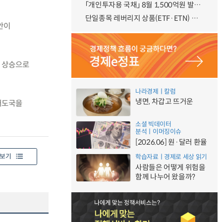
「개인투자용 국채」 8월 1,500억원 발행 예정
단일종목 레버리지 상품(ETF·ETN) 기본예탁금 강화 조기시행 방안 안내
안이
격 상승으로
나라경제ㅣ칼럼
냉면, 차갑고 뜨거운
 개도국을
소셜 빅데이터
분석ㅣ이머징이슈
[2026.06] 원·달러 환율
보기
학습자료ㅣ경제로 세상 읽기
사람들은 어떻게 위험을
함께 나누어 왔을까?