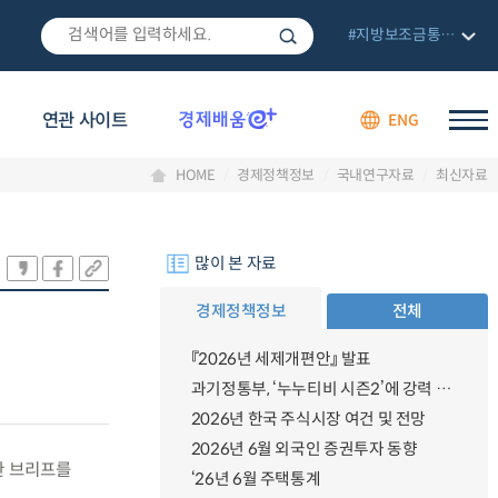
#지방보조금통합관리망
연관 사이트
ENG
HOME
경제정책정보
국내연구자료
최신자료
많이 본 자료
경제정책정보
전체
『2026년 세제개편안』 발표
과기정통부, ‘누누티비 시즌2’에 강력 대응 의지 밝혀
2026년 한국 주식시장 여건 및 전망
2026년 6월 외국인 증권투자 동향
한 브리프를
‘26년 6월 주택통계