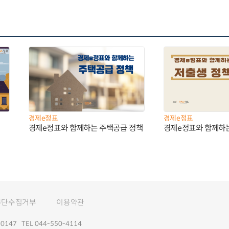
경제e정표
경제e정표
경제e정표와 함께하는 주택공급 정책
경제e정표와 함께하
무단수집거부
이용약관
147 TEL 044-550-4114