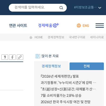
#지방보조금통합관리망
연관 사이트
ENG
HOME
경제정책정보
국내연구자료
세미나자료
많이 본 자료
경제정책정보
전체
『2026년 세제개편안』 발표
과기정통부, ‘누누티비 시즌2’에 강력 대응 의지 밝혀
“초(超)성장+신(新)공간, 대체불가 산업강국”
7월 소비자물가는 2.8% 상승
2026년 한국 주식시장 여건 및 전망