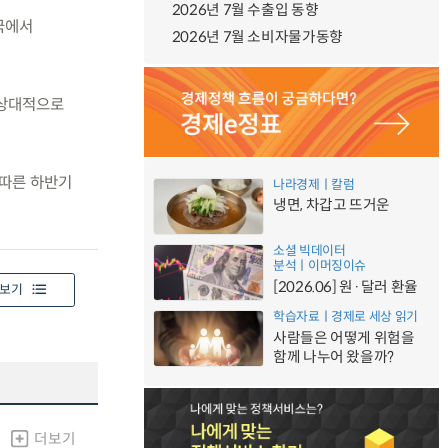
2026년 7월 수출입 동향
국에서
2026년 7월 소비자물가동향
 상대적으로
 따른 하반기
나라경제ㅣ칼럼
냉면, 차갑고 뜨거운
소셜 빅데이터
분석ㅣ이머징이슈
[2026.06] 원·달러 환율
보기
학습자료ㅣ경제로 세상 읽기
사람들은 어떻게 위험을
함께 나누어 왔을까?
더보기