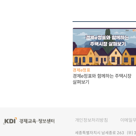
경제e정표
경제e정표와 함께하는 주택시장
살펴보기
개인정보처리방침
이메일
세종특별자치시 남세종로 263 (우) 30