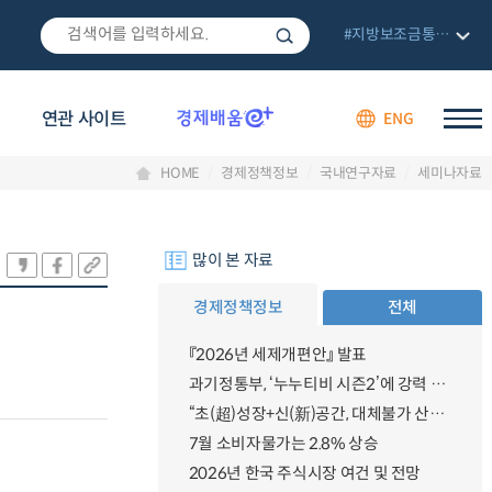
#지방보조금통합관리망
연관 사이트
ENG
HOME
경제정책정보
국내연구자료
세미나자료
많이 본 자료
경제정책정보
전체
『2026년 세제개편안』 발표
과기정통부, ‘누누티비 시즌2’에 강력 대응 의지 밝혀
“초(超)성장+신(新)공간, 대체불가 산업강국”
7월 소비자물가는 2.8% 상승
2026년 한국 주식시장 여건 및 전망