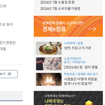
2026년 7월 수출입 동향
있으며
2026년 7월 소비자물가동향
 수요 등이
장세가 편중된
나라경제ㅣ칼럼
냉면, 차갑고 뜨거운
확대될
소셜 빅데이터
분석ㅣ이머징이슈
[2026.06] 원·달러 환율
보기
학습자료ㅣ경제로 세상 읽기
사람들은 어떻게 위험을
함께 나누어 왔을까?