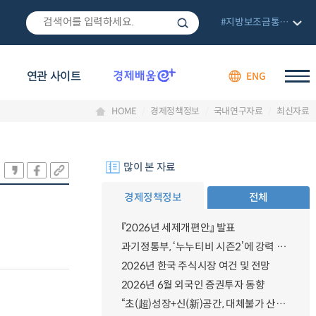
#지방보조금통합관리망
연관 사이트
ENG
HOME
경제정책정보
국내연구자료
최신자료
많이 본 자료
경제정책정보
전체
『2026년 세제개편안』 발표
과기정통부, ‘누누티비 시즌2’에 강력 대응 의지 밝혀
2026년 한국 주식시장 여건 및 전망
2026년 6월 외국인 증권투자 동향
“초(超)성장+신(新)공간, 대체불가 산업강국”