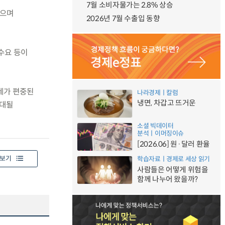
7월 소비자물가는 2.8% 상승
있으며
2026년 7월 수출입 동향
 수요 등이
장세가 편중된
나라경제ㅣ칼럼
냉면, 차갑고 뜨거운
확대될
소셜 빅데이터
분석ㅣ이머징이슈
[2026.06] 원·달러 환율
보기
학습자료ㅣ경제로 세상 읽기
사람들은 어떻게 위험을
함께 나누어 왔을까?