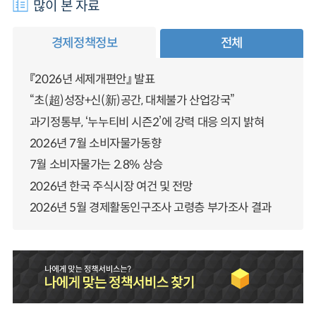
많이 본 자료
경제정책정보
전체
『2026년 세제개편안』 발표
“초(超)성장+신(新)공간, 대체불가 산업강국”
과기정통부, ‘누누티비 시즌2’에 강력 대응 의지 밝혀
2026년 7월 소비자물가동향
7월 소비자물가는 2.8% 상승
2026년 한국 주식시장 여건 및 전망
2026년 5월 경제활동인구조사 고령층 부가조사 결과