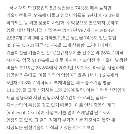
- 국내 대학 혁신창업의 5년 생존율은 74%로 매우 높지만,
기술이전율은 26%에 머물고 영업이익률도 5년차에 -3.3%로
악화되는 등 외형 성장이 사업화·수익성으로 연결되지 못하고
있음. 대학 혁신창업 기업 수는 2011년 987개에서 2024년
2,887개로 약 3배 증가하였고, 5년 생존율 74%도 일반 창업
33.8%·OECD 평균 45.4%을 크게 상회함. 그러나 대학의
기술이전율 기술이전 건수/신규확보기술 건수은 약 26%로 미국
40.9%·영국 61.0%에 크게 못 미치며, 기술이전 후 매출이 발생한
비율도 2019년 26.6%에서 2023년 19.2%로 하락함. 사업화에
성공한 경우에도, 이들 기업의 영업이익률은 1년차 1.2%에서
5년차 -3.3%로 악화되고 부채비율은 제조 중소기업 평균
111.2%을 크게 상회하는 159.2%에 달함. 이는 대학 혁신창업이
제품 상용화와 시장 진입까지 장기간이 소요되는 딥테크·
지식산업의 특성을 갖고 있기 때문임. 이로 인해 죽음의 계곡
(Valley of Death)이 사업초기를 넘어 스케일업 단계까지
연장되고 있음. 그 결과 경제적 부가가치를 창출하지 못한 채
사장되는 원천기술이 누적되고 있는 것으로 보임.