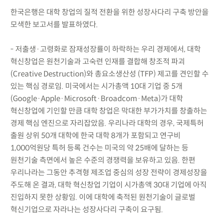
한국은행은 대학 창업의 질적 전환을 위한 성장사다리 구축 방안을
모색한 보고서를 발표하였다.
- 저출생·고령화로 잠재성장률이 하락하는 우리 경제에서, 대학
혁신창업은 원천기술과 고숙련 인재를 결합해 창조적 파괴
(Creative Destruction)와 총요소생산성 (TFP) 제고를 견인할 수
있는 핵심 경로임. 미국에서는 시가총액 10대 기업 중 5개
(Google·Apple·Microsoft·Broadcom·Meta)가 대학
혁신창업에 기인할 만큼 대학 창업은 막대한 부가가치를 창출하는
경제 핵심 엔진으로 자리잡았음. 우리나라 대학의 경우, 국제특허
출원 상위 50개 대학에 한국 대학 8개가 포함되고 연구비
1,000억원당 특허 등록 건수는 미국의 약 25배에 달하는 등
원천기술 측면에서 높은 수준의 경쟁력을 보유하고 있음. 한편
우리나라는 그동안 추격형 제조업 중심의 성장 전략이 경제성장을
주도해 온 결과, 대학 혁신창업 기업이 시가총액 30대 기업에 아직
진입하지 못한 상황임. 이에 대학에 축적된 원천기술이 글로벌
혁신기업으로 자라나는 성장사다리 구축이 요구됨.