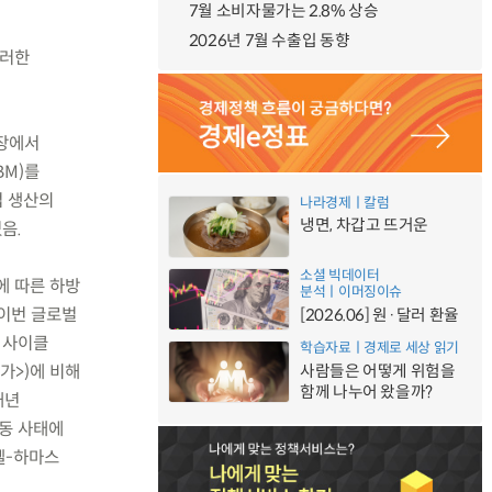
7월 소비자물가는 2.8% 상승
2026년 7월 수출입 동향
이러한
성장에서
BM)를
업 생산의
나라경제ㅣ칼럼
냉면, 차갑고 뜨거운
었음.
소셜 빅데이터
에 따른 하방
분석ㅣ이머징이슈
 이번 글로벌
[2026.06] 원·달러 환율
 사이클
학습자료ㅣ경제로 세상 읽기
증가>)에 비해
사람들은 어떻게 위험을
함께 나누어 왔을까?
내년
동 사태에
엘-하마스