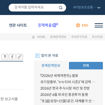
#지방보조금통합관리망
연관 사이트
ENG
HOME
경제정책정보
국내연구자료
최신자료
많이 본 자료
경제정책정보
전체
『2026년 세제개편안』 발표
과기정통부, ‘누누티비 시즌2’에 강력 대응 의지 밝혀
2026년 한국 주식시장 여건 및 전망
2026년 6월 외국인 증권투자 동향
토한 보고서를
“초(超)성장+신(新)공간, 대체불가 산업강국”