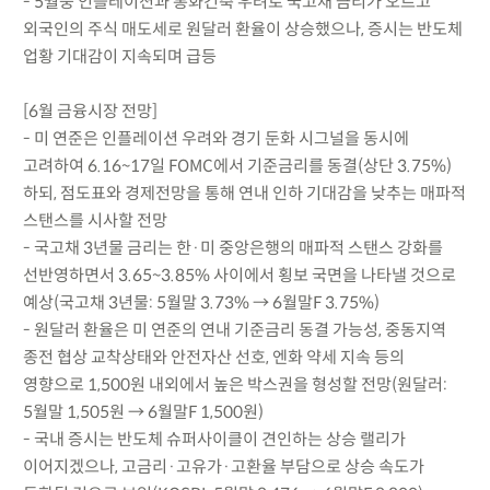
- 5월중 인플레이션과 통화긴축 우려로 국고채 금리가 오르고
외국인의 주식 매도세로 원달러 환율이 상승했으나, 증시는 반도체
업황 기대감이 지속되며 급등
[6월 금융시장 전망]
- 미 연준은 인플레이션 우려와 경기 둔화 시그널을 동시에
고려하여 6.16~17일 FOMC에서 기준금리를 동결(상단 3.75%)
하되, 점도표와 경제전망을 통해 연내 인하 기대감을 낮추는 매파적
스탠스를 시사할 전망
- 국고채 3년물 금리는 한·미 중앙은행의 매파적 스탠스 강화를
선반영하면서 3.65~3.85% 사이에서 횡보 국면을 나타낼 것으로
예상(국고채 3년물: 5월말 3.73% → 6월말F 3.75%)
- 원달러 환율은 미 연준의 연내 기준금리 동결 가능성, 중동지역
종전 협상 교착상태와 안전자산 선호, 엔화 약세 지속 등의
영향으로 1,500원 내외에서 높은 박스권을 형성할 전망(원달러:
5월말 1,505원 → 6월말F 1,500원)
- 국내 증시는 반도체 슈퍼사이클이 견인하는 상승 랠리가
이어지겠으나, 고금리·고유가·고환율 부담으로 상승 속도가