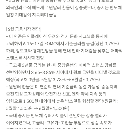
- 5월중 인플레이션과 통화긴축 우려로 국고채 금리가 오르고
외국인의 주식 매도세로 원달러 환율이 상승했으나, 증시는 반도체
업황 기대감이 지속되며 급등
[6월 금융시장 전망]
- 미 연준은 인플레이션 우려와 경기 둔화 시그널을 동시에
고려하여 6.16~17일 FOMC에서 기준금리를 동결(상단 3.75%)
하되, 점도표와 경제전망을 통해 연내 인하 기대감을 낮추는 매파적
스탠스를 시사할 전망
- 국고채 3년물 금리는 한·미 중앙은행의 매파적 스탠스 강화를
선반영하면서 3.65~3.85% 사이에서 횡보 국면을 나타낼 것으로
예상(국고채 3년물: 5월말 3.73% → 6월말F 3.75%)
- 원달러 환율은 미 연준의 연내 기준금리 동결 가능성, 중동지역
종전 협상 교착상태와 안전자산 선호, 엔화 약세 지속 등의
영향으로 1,500원 내외에서 높은 박스권을 형성할 전망(원달러:
5월말 1,505원 → 6월말F 1,500원)
- 국내 증시는 반도체 슈퍼사이클이 견인하는 상승 랠리가
이어지겠으나, 고금리·고유가·고환율 부담으로 상승 속도가