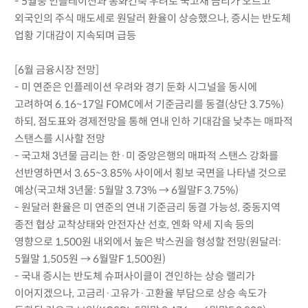
- 5월중 인플레이션과 통화긴축 우려로 국고채 금리가 오르고
외국인의 주식 매도세로 원달러 환율이 상승했으나, 증시는 반도체
업황 기대감이 지속되며 급등
[6월 금융시장 전망]
- 미 연준은 인플레이션 우려와 경기 둔화 시그널을 동시에
고려하여 6.16~17일 FOMC에서 기준금리를 동결(상단 3.75%)
하되, 점도표와 경제전망을 통해 연내 인하 기대감을 낮추는 매파적
스탠스를 시사할 전망
- 국고채 3년물 금리는 한·미 중앙은행의 매파적 스탠스 강화를
선반영하면서 3.65~3.85% 사이에서 횡보 국면을 나타낼 것으로
예상(국고채 3년물: 5월말 3.73% → 6월말F 3.75%)
- 원달러 환율은 미 연준의 연내 기준금리 동결 가능성, 중동지역
종전 협상 교착상태와 안전자산 선호, 엔화 약세 지속 등의
영향으로 1,500원 내외에서 높은 박스권을 형성할 전망(원달러:
5월말 1,505원 → 6월말F 1,500원)
- 국내 증시는 반도체 슈퍼사이클이 견인하는 상승 랠리가
이어지겠으나, 고금리·고유가·고환율 부담으로 상승 속도가