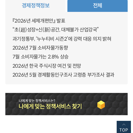
경제정책정보
전체
『2026년 세제개편안』 발표
“초(超)성장+신(新)공간, 대체불가 산업강국”
과기정통부, ‘누누티비 시즌2’에 강력 대응 의지 밝혀
2026년 7월 소비자물가동향
7월 소비자물가는 2.8% 상승
2026년 한국 주식시장 여건 및 전망
2026년 5월 경제활동인구조사 고령층 부가조사 결과
TOP