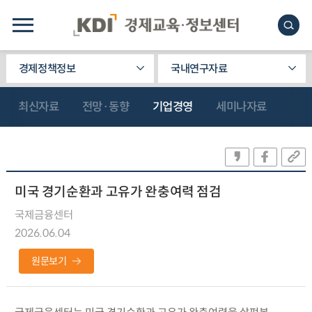
경제정책정보
국내연구자료
최신자료
전망·동향
기업경영
세미나자료
미국 경기순환과 고유가 완충여력 점검
국제금융센터
2026.06.04
원문보기