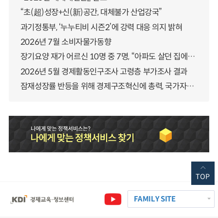
“초(超)성장+신(新)공간, 대체불가 산업강국”
과기정통부, ‘누누티비 시즌2’에 강력 대응 의지 밝혀
2026년 7월 소비자물가동향
장기요양 재가 어르신 10명 중 7명, “아파도 살던 집에서 살겠다” 「2025년 장기요양실태조사」 결과 발표
2026년 5월 경제활동인구조사 고령층 부가조사 결과
잠재성장률 반등을 위해 경제구조혁신에 총력, 국가자산 관리체계 대전환
TOP
FAMILY SITE