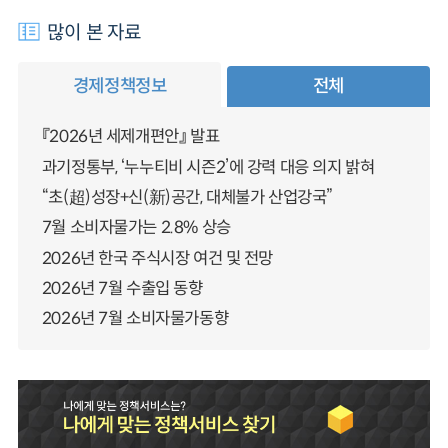
많이 본 자료
경제정책정보
전체
『2026년 세제개편안』 발표
과기정통부, ‘누누티비 시즌2’에 강력 대응 의지 밝혀
“초(超)성장+신(新)공간, 대체불가 산업강국”
7월 소비자물가는 2.8% 상승
2026년 한국 주식시장 여건 및 전망
2026년 7월 수출입 동향
2026년 7월 소비자물가동향