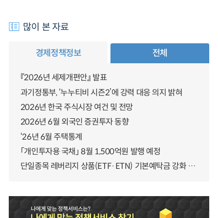
많이 본 자료
경제정책정보
전체
『2026년 세제개편안』 발표
과기정통부, ‘누누티비 시즌2’에 강력 대응 의지 밝혀
2026년 한국 주식시장 여건 및 전망
2026년 6월 외국인 증권투자 동향
‘26년 6월 주택통계
「개인투자용 국채」 8월 1,500억원 발행 예정
단일종목 레버리지 상품(ETF·ETN) 기본예탁금 강화 조기시행 방안 안내