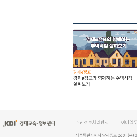
경제e정표
경제e정표와 함께하는 주택시장
살펴보기
개인정보처리방침
이메일
세종특별자치시 남세종로 263 (우) 30