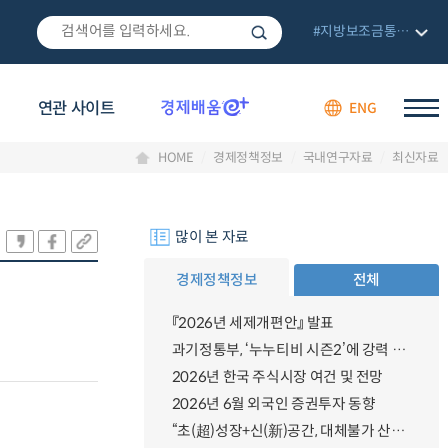
#지방보조금통합관리망
연관 사이트
ENG
HOME
경제정책정보
국내연구자료
최신자료
많이 본 자료
경제정책정보
전체
『2026년 세제개편안』 발표
과기정통부, ‘누누티비 시즌2’에 강력 대응 의지 밝혀
2026년 한국 주식시장 여건 및 전망
2026년 6월 외국인 증권투자 동향
“초(超)성장+신(新)공간, 대체불가 산업강국”