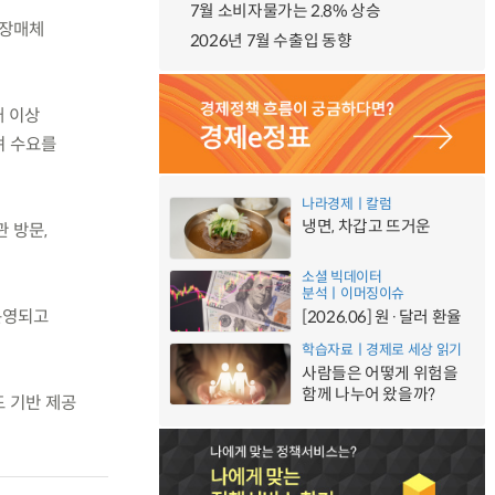
7월 소비자물가는 2.8% 상승
저장매체
2026년 7월 수출입 동향
배 이상
며 수요를
나라경제ㅣ칼럼
냉면, 차갑고 뜨거운
 방문,
소셜 빅데이터
분석ㅣ이머징이슈
운영되고
[2026.06] 원·달러 환율
학습자료ㅣ경제로 세상 읽기
사람들은 어떻게 위험을
함께 나누어 왔을까?
드 기반 제공