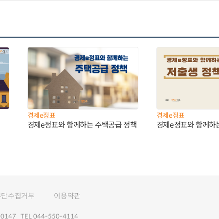
경제e정표
경제e정표
경제e정표와 함께하는 주택공급 정책
경제e정표와 함께하
무단수집거부
이용약관
147 TEL 044-550-4114