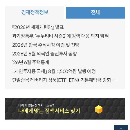
경제정책정보
전체
『2026년 세제개편안』 발표
과기정통부, ‘누누티비 시즌2’에 강력 대응 의지 밝혀
2026년 한국 주식시장 여건 및 전망
2026년 6월 외국인 증권투자 동향
‘26년 6월 주택통계
「개인투자용 국채」 8월 1,500억원 발행 예정
단일종목 레버리지 상품(ETF·ETN) 기본예탁금 강화 조기시행 방안 안내