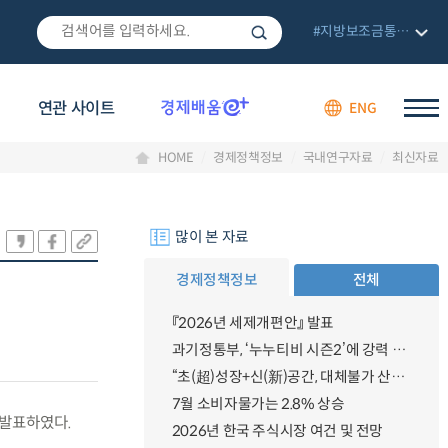
#지방보조금통합관리망
연관 사이트
ENG
HOME
경제정책정보
국내연구자료
최신자료
많이 본 자료
경제정책정보
전체
『2026년 세제개편안』 발표
과기정통부, ‘누누티비 시즌2’에 강력 대응 의지 밝혀
“초(超)성장+신(新)공간, 대체불가 산업강국”
7월 소비자물가는 2.8% 상승
 발표하였다.
2026년 한국 주식시장 여건 및 전망