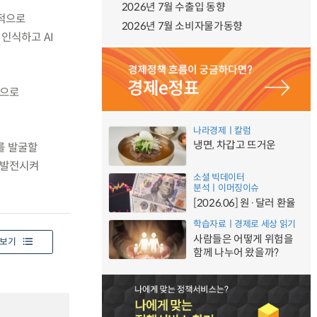
2026년 7월 수출입 동향
략적으로
2026년 7월 소비자물가동향
인식하고 AI
축으로
나라경제ㅣ칼럼
냉면, 차갑고 뜨거운
를 발굴할
 발전시켜
소셜 빅데이터
분석ㅣ이머징이슈
[2026.06] 원·달러 환율
학습자료ㅣ경제로 세상 읽기
사람들은 어떻게 위험을
보기
함께 나누어 왔을까?