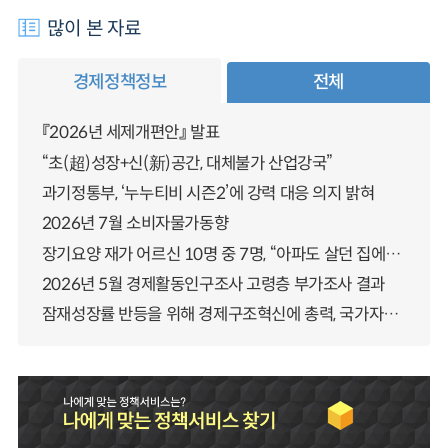
많이 본 자료
경제정책정보
전체
『2026년 세제개편안』 발표
“초(超)성장+신(新)공간, 대체불가 산업강국”
과기정통부, ‘누누티비 시즌2’에 강력 대응 의지 밝혀
2026년 7월 소비자물가동향
장기요양 재가 어르신 10명 중 7명, “아파도 살던 집에서 살겠다” 「2025년 장기요양실태조사」 결과 발표
2026년 5월 경제활동인구조사 고령층 부가조사 결과
잠재성장률 반등을 위해 경제구조혁신에 총력, 국가자산 관리체계 대전환