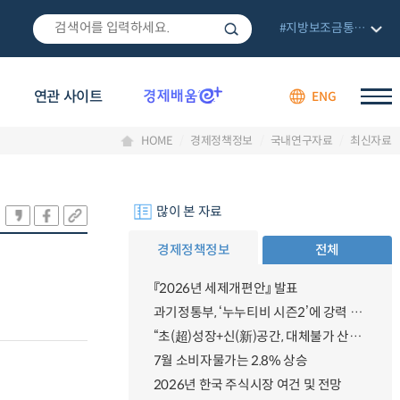
#지방보조금통합관리망
연관 사이트
ENG
HOME
경제정책정보
국내연구자료
최신자료
많이 본 자료
경제정책정보
전체
『2026년 세제개편안』 발표
과기정통부, ‘누누티비 시즌2’에 강력 대응 의지 밝혀
“초(超)성장+신(新)공간, 대체불가 산업강국”
7월 소비자물가는 2.8% 상승
2026년 한국 주식시장 여건 및 전망