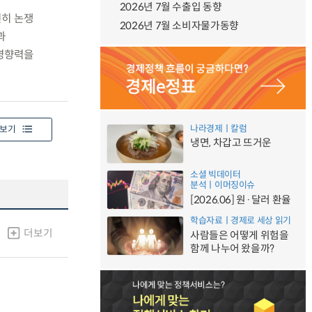
2026년 7월 수출입 동향
전히 논쟁
2026년 7월 소비자물가동향
과
 영향력을
나라경제ㅣ칼럼
보기
냉면, 차갑고 뜨거운
소셜 빅데이터
분석ㅣ이머징이슈
[2026.06] 원·달러 환율
학습자료ㅣ경제로 세상 읽기
더보기
사람들은 어떻게 위험을
함께 나누어 왔을까?