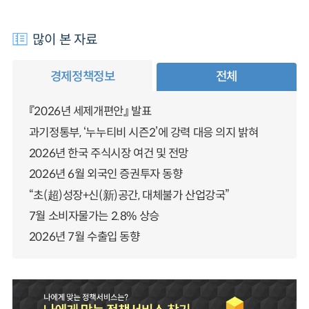
많이 본 자료
경제정책정보
전체
『2026년 세제개편안』 발표
과기정통부, ‘누누티비 시즌2’에 강력 대응 의지 밝혀
2026년 한국 주식시장 여건 및 전망
2026년 6월 외국인 증권투자 동향
“초(超)성장+신(新)공간, 대체불가 산업강국”
7월 소비자물가는 2.8% 상승
2026년 7월 수출입 동향