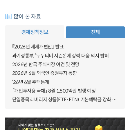
많이 본 자료
경제정책정보
전체
『2026년 세제개편안』 발표
과기정통부, ‘누누티비 시즌2’에 강력 대응 의지 밝혀
2026년 한국 주식시장 여건 및 전망
2026년 6월 외국인 증권투자 동향
‘26년 6월 주택통계
「개인투자용 국채」 8월 1,500억원 발행 예정
단일종목 레버리지 상품(ETF·ETN) 기본예탁금 강화 조기시행 방안 안내