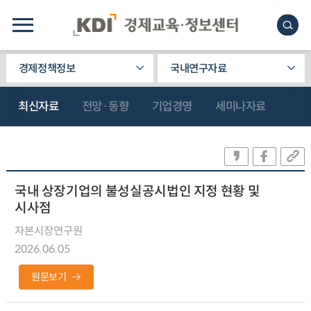
경제정책정보
국내연구자료
최신자료
전망·동향
기업경영
세미나자료
국내 상장기업의 불성실공시법인 지정 현황 및
시사점
자본시장연구원
2026.06.05
원문보기