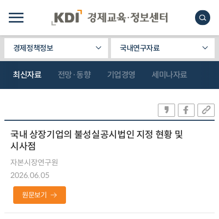
경제정책정보
국내연구자료
최신자료
전망·동향
기업경영
세미나자료
국내 상장기업의 불성실공시법인 지정 현황 및
시사점
자본시장연구원
2026.06.05
원문보기