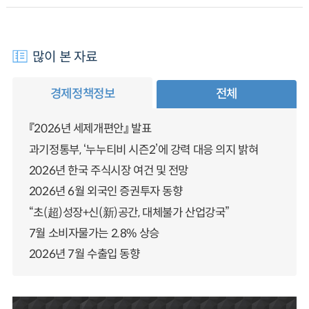
많이 본 자료
경제정책정보
전체
『2026년 세제개편안』 발표
과기정통부, ‘누누티비 시즌2’에 강력 대응 의지 밝혀
2026년 한국 주식시장 여건 및 전망
2026년 6월 외국인 증권투자 동향
“초(超)성장+신(新)공간, 대체불가 산업강국”
7월 소비자물가는 2.8% 상승
2026년 7월 수출입 동향