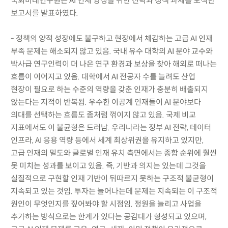
국회미래연구원은 AI 인재 양성을 위한 전략과 정책 과제를 모색한
보고서를 발표하였다.
- 정책의 양적 성장에도 불구하고 현장에서 체감하는 고급 AI 인재
부족 문제는 해소되지 않고 있음. 국내 유수 대학의 AI 분야 교수와
박사급 연구인력이 더 나은 연구 환경과 보상을 찾아 해외로 떠나는
흐름이 이어지고 있음. 대학에서 AI 전공자 수를 늘려도 산업
현장이 필요로 하는 수준의 역량을 갖춘 인재가 충분히 배출되지
않는다는 지적이 반복됨. 우수한 이공계 인재들이 AI 분야보다
의대를 선택하는 흐름도 좀처럼 꺾이지 않고 있음. 국제 비교
지표에서도 이 불균형은 드러남. 우리나라는 정부 AI 전략, 데이터
인프라, AI 응용 역량 등에서 세계 최상위권을 유지하고 있지만,
고급 인재의 밀도와 글로벌 인재 유치 측면에서는 종합 순위에 훨씬
못 미치는 성과를 보이고 있음. 즉, 기반과 의지는 있는데 그것을
실질적으로 구현할 인재 기반이 뒤따르지 못하는 구조적 불균형이
지속되고 있는 것임. 투자는 늘어나는데 문제는 지속되는 이 구조적
원인이 무엇인지를 짚어봐야 할 시점임. 정원을 늘리고 사업을
추가하는 방식으로는 한계가 있다는 공감대가 형성되고 있으며,