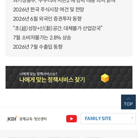
과기정통부, ‘누누티비 시즌2’에 강력 대응 의지 밝혀
2026년 한국 주식시장 여건 및 전망
2026년 6월 외국인 증권투자 동향
“초(超)성장+신(新)공간, 대체불가 산업강국”
7월 소비자물가는 2.8% 상승
2026년 7월 수출입 동향
TOP
FAMILY SITE