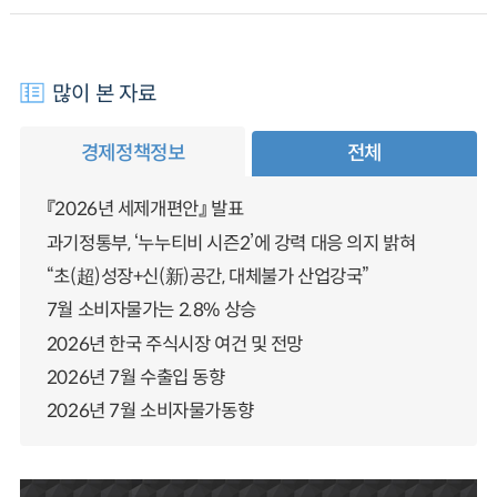
많이 본 자료
경제정책정보
전체
『2026년 세제개편안』 발표
과기정통부, ‘누누티비 시즌2’에 강력 대응 의지 밝혀
“초(超)성장+신(新)공간, 대체불가 산업강국”
7월 소비자물가는 2.8% 상승
2026년 한국 주식시장 여건 및 전망
2026년 7월 수출입 동향
2026년 7월 소비자물가동향