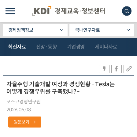
경제정책정보
국내연구자료
최신자료
전망·동향
기업경영
세미나자료
자율주행 기술개발 여정과 경쟁현황 - Tesla는
어떻게 경쟁우위를 구축했나? -
포스코경영연구원
2026.06.08
원문보기