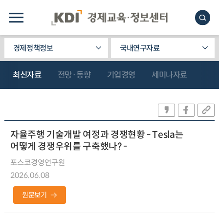
경제정책정보
국내연구자료
최신자료
전망·동향
기업경영
세미나자료
자율주행 기술개발 여정과 경쟁현황 - Tesla는
어떻게 경쟁우위를 구축했나? -
포스코경영연구원
2026.06.08
원문보기