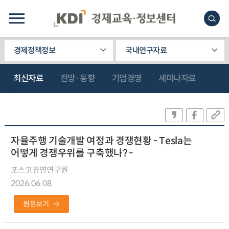
경제정책정보
국내연구자료
최신자료
전망·동향
기업경영
세미나자료
자율주행 기술개발 여정과 경쟁현황 - Tesla는
어떻게 경쟁우위를 구축했나? -
포스코경영연구원
2026.06.08
원문보기