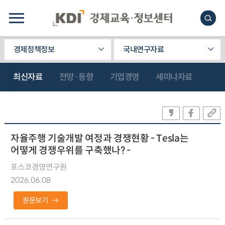
경제정책정보
국내연구자료
최신자료
전망·동향
기업경영
세미나자료
자율주행 기술개발 여정과 경쟁현황 - Tesla는
어떻게 경쟁우위를 구축했나? -
포스코경영연구원
2026.06.08
원문보기