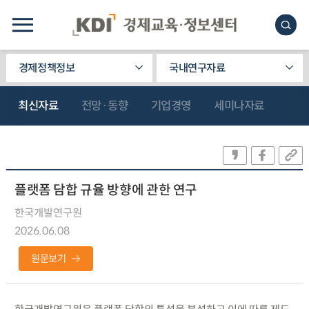
경제정책정보
국내연구자료
최신자료
전망·동향
기업경영
세미나자료
플랫폼 담합 규율 방향에 관한 연구
한국개발연구원
2026.06.08
원문보기