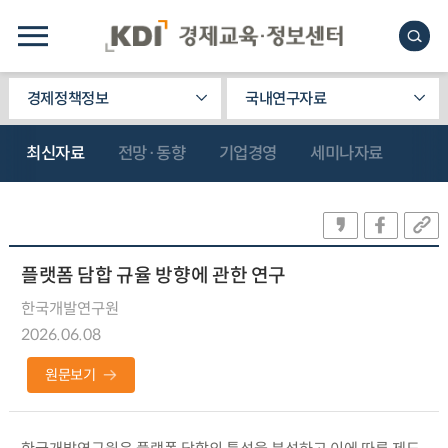
경제정책정보
국내연구자료
최신자료
전망·동향
기업경영
세미나자료
플랫폼 담합 규율 방향에 관한 연구
한국개발연구원
2026.06.08
원문보기