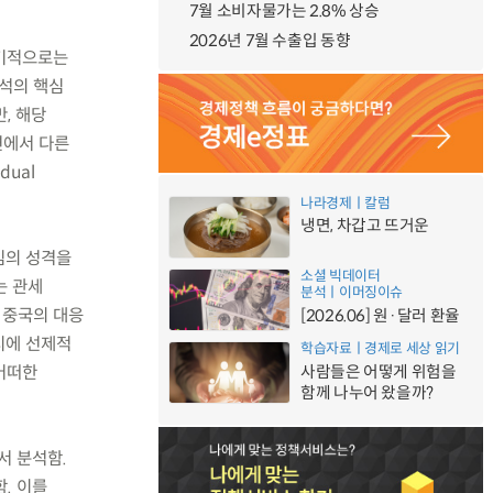
7월 소비자물가는 2.8% 상승
2026년 7월 수출입 동향
단기적으로는
분석의 핵심
, 해당
면에서 다른
ual
나라경제ㅣ칼럼
냉면, 차갑고 뜨거운
게임의 성격을
소셜 빅데이터
는 관세
분석ㅣ이머징이슈
 중국의 대응
[2026.06] 원·달러 환율
시에 선제적
학습자료ㅣ경제로 세상 읽기
 어떠한
사람들은 어떻게 위험을
함께 나누어 왔을까?
에서 분석함.
. 이를