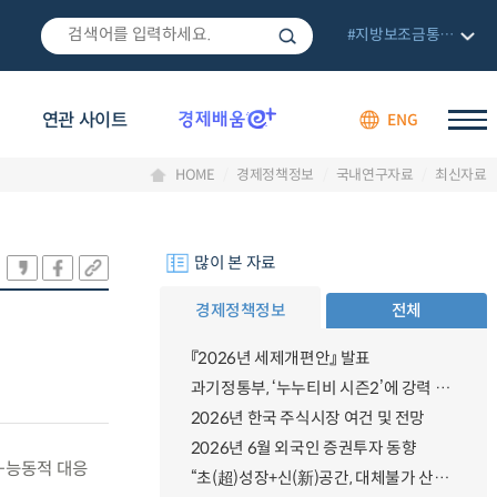
#지방보조금통합관리망
연관 사이트
ENG
HOME
경제정책정보
국내연구자료
최신자료
많이 본 자료
경제정책정보
전체
『2026년 세제개편안』 발표
과기정통부, ‘누누티비 시즌2’에 강력 대응 의지 밝혀
2026년 한국 주식시장 여건 및 전망
2026년 6월 외국인 증권투자 동향
-능동적 대응
“초(超)성장+신(新)공간, 대체불가 산업강국”