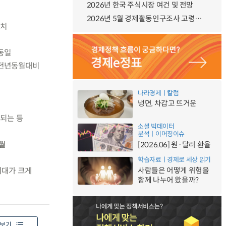
2026년 한국 주식시장 여건 및 전망
2026년 5월 경제활동인구조사 고령층 부가조사 결과
상치
 동일
, 전년동월대비
나라경제ㅣ칼럼
냉면, 차갑고 뜨거운
되는 등
소셜 빅데이터
분석ㅣ이머징이슈
월
[2026.06] 원·달러 환율
학습자료ㅣ경제로 세상 읽기
기대가 크게
사람들은 어떻게 위험을
함께 나누어 왔을까?
보기