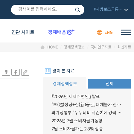
#지방보조금통합관리망
연관 사이트
ENG
HOME
경제정책정보
국내연구자료
최신자료
많이 본 자료
경제정책정보
전체
『2026년 세제개편안』 발표
“초(超)성장+신(新)공간, 대체불가 산업강국”
과기정통부, ‘누누티비 시즌2’에 강력 대응 의지 밝혀
2026년 7월 소비자물가동향
7월 소비자물가는 2.8% 상승