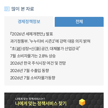
많이 본 자료
경제정책정보
전체
『2026년 세제개편안』 발표
과기정통부, ‘누누티비 시즌2’에 강력 대응 의지 밝혀
“초(超)성장+신(新)공간, 대체불가 산업강국”
7월 소비자물가는 2.8% 상승
2026년 한국 주식시장 여건 및 전망
2026년 7월 수출입 동향
2026년 7월 소비자물가동향