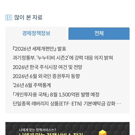
많이 본 자료
경제정책정보
전체
『2026년 세제개편안』 발표
과기정통부, ‘누누티비 시즌2’에 강력 대응 의지 밝혀
2026년 한국 주식시장 여건 및 전망
2026년 6월 외국인 증권투자 동향
‘26년 6월 주택통계
「개인투자용 국채」 8월 1,500억원 발행 예정
단일종목 레버리지 상품(ETF·ETN) 기본예탁금 강화 조기시행 방안 안내