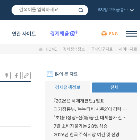
#지방보조금통합관리망
연관 사이트
ENG
HOME
경제정책정보
국내연구자료
세미나자료
많이 본 자료
경제정책정보
전체
『2026년 세제개편안』 발표
과기정통부, ‘누누티비 시즌2’에 강력 대응 의지 밝혀
“초(超)성장+신(新)공간, 대체불가 산업강국”
7월 소비자물가는 2.8% 상승
2026년 한국 주식시장 여건 및 전망
.