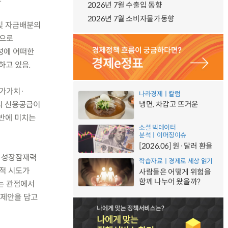
2026년 7월 수출입 동향
2026년 7월 소비자물가동향
 및 자금배분의
적으로
성에 어떠한
하고 있음.
부가가치·
나라경제ㅣ칼럼
의 신용공급이
냉면, 차갑고 뜨거운
전반에 미치는
소셜 빅데이터
분석ㅣ이머징이슈
[2026.06] 원·달러 환율
가 성장잠재력
학습자료ㅣ경제로 세상 읽기
적 시도가
사람들은 어떻게 위험을
함께 나누어 왔을까?
는 관점에서
 제안을 담고