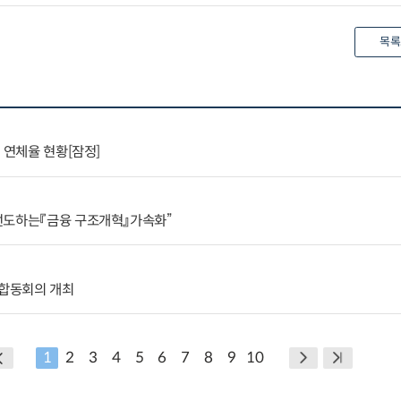
목록
 연체율 현황[잠정]
선도하는『금융 구조개혁』가속화”
합동회의 개최
1
2
3
4
5
6
7
8
9
10