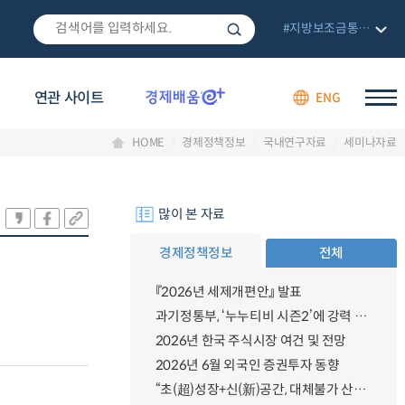
#지방보조금통합관리망
연관 사이트
ENG
HOME
경제정책정보
국내연구자료
세미나자료
많이 본 자료
경제정책정보
전체
『2026년 세제개편안』 발표
과기정통부, ‘누누티비 시즌2’에 강력 대응 의지 밝혀
2026년 한국 주식시장 여건 및 전망
2026년 6월 외국인 증권투자 동향
“초(超)성장+신(新)공간, 대체불가 산업강국”