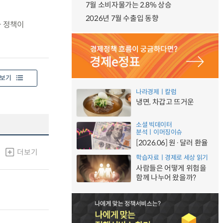
7월 소비자물가는 2.8% 상승
2026년 7월 수출입 동향
화 정책이
보기
나라경제ㅣ칼럼
냉면, 차갑고 뜨거운
소셜 빅데이터
분석ㅣ이머징이슈
[2026.06] 원·달러 환율
더보기
학습자료ㅣ경제로 세상 읽기
사람들은 어떻게 위험을
함께 나누어 왔을까?