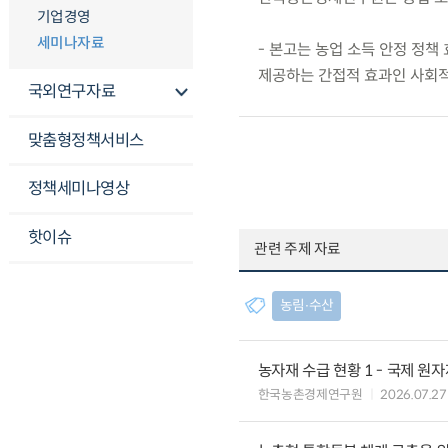
기업경영
세미나자료
- 본고는 농업 소득 안정 정
제공하는 간접적 효과인 사회적
국외연구자료
맞춤형정책서비스
정책세미나영상
핫이슈
관련 주제 자료
농림∙수산
농자재 수급 현황 1 - 국제 원
한국농촌경제연구원
2026.07.27