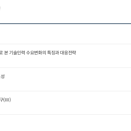
징
례로 본 기술인력 수요변화의 특징과 대응전략
표성
구(Ⅲ)