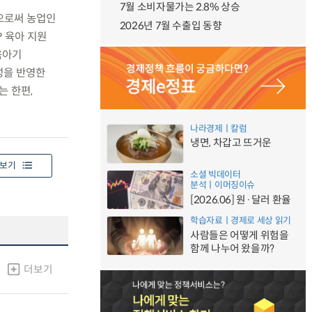
7월 소비자물가는 2.8% 상승
함으로써 농업인
2026년 7월 수출입 동향
？육아 지원
육아기
성을 반영한
는 한편,
나라경제ㅣ칼럼
냉면, 차갑고 뜨거운
보기
소셜 빅데이터
분석ㅣ이머징이슈
[2026.06] 원·달러 환율
학습자료ㅣ경제로 세상 읽기
사람들은 어떻게 위험을
함께 나누어 왔을까?
더보기