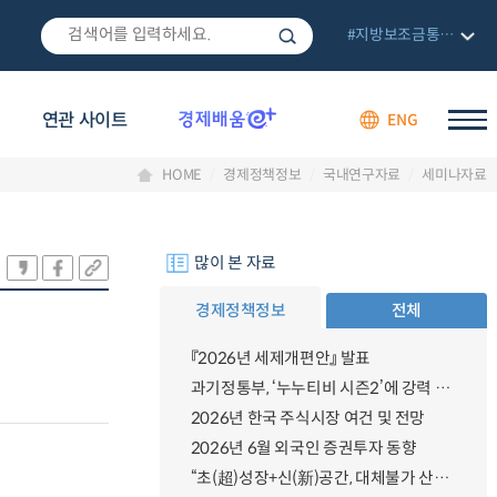
#지방보조금통합관리망
연관 사이트
ENG
HOME
경제정책정보
국내연구자료
세미나자료
많이 본 자료
경제정책정보
전체
『2026년 세제개편안』 발표
과기정통부, ‘누누티비 시즌2’에 강력 대응 의지 밝혀
2026년 한국 주식시장 여건 및 전망
2026년 6월 외국인 증권투자 동향
“초(超)성장+신(新)공간, 대체불가 산업강국”