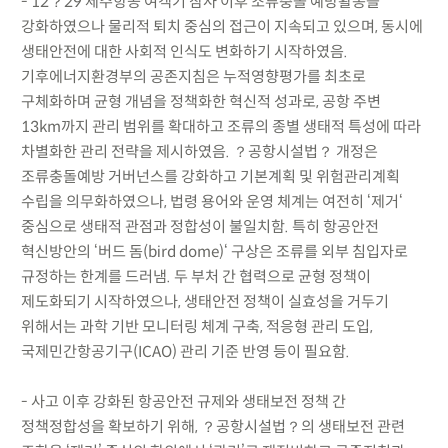
- 12？29 제주항공 여객기 참사 이후 조류충돌 예방활동을
강화하였으나 물리적 퇴치 중심의 접근이 지속되고 있으며, 동시에
생태안전에 대한 사회적 인식도 변화하기 시작하였음.
기후에너지환경부의 공존지침은 누적영향평가를 최초로
구체화하며 균형 개념을 정책화한 혁신적 성과로, 공항 주변
13km까지 관리 범위를 확대하고 조류의 종별 생태적 특성에 따라
차별화한 관리 전략을 제시하였음. ？공항시설법？ 개정은
조류충돌예방 거버넌스를 강화하고 기본계획 및 위험관리계획
수립을 의무화하였으나, 법령 용어와 운영 체계는 여전히 ‘제거‘
중심으로 생태적 관점과 정합성이 불일치함. 특히 항공안전
혁신방안의 ‘버드 돔(bird dome)‘ 구상은 조류를 외부 침입자로
규정하는 한계를 드러냄. 두 부처 간 협력으로 균형 정책이
제도화되기 시작하였으나, 생태안전 정책이 실효성을 거두기
위해서는 과학 기반 모니터링 체계 구축, 적응형 관리 도입,
국제민간항공기구(ICAO) 관리 기준 반영 등이 필요함.
- 사고 이후 강화된 항공안전 규제와 생태보전 정책 간
정책정합성을 확보하기 위해, ？공항시설법？의 생태보전 관련