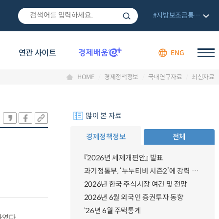
#지방보조금통합관리망
연관 사이트
ENG
HOME
경제정책정보
국내연구자료
최신자료
많이 본 자료
경제정책정보
전체
『2026년 세제개편안』 발표
과기정통부, ‘누누티비 시즌2’에 강력 대응 의지 밝혀
2026년 한국 주식시장 여건 및 전망
2026년 6월 외국인 증권투자 동향
‘26년 6월 주택통계
였다.