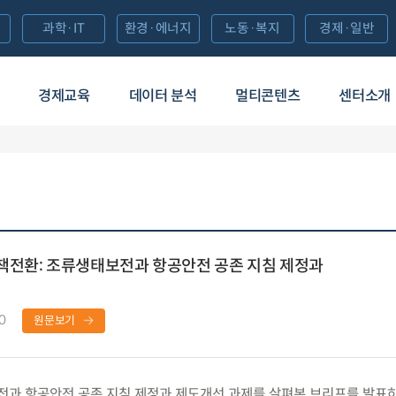
과학·IT
환경·에너지
노동·복지
경제·일반
경제교육
데이터 분석
멀티콘텐츠
센터소개
책전환: 조류생태보전과 항공안전 공존 지침 제정과
0
원문보기
과 항공안전 공존 지침 제정과 제도개선 과제를 살펴본 브리프를 발표하