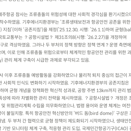
생한 제주항공 참사는 조류충돌의 위험성에 대한 사회적 경각심을 환기시켰으
 착수하였음. 기후에너지환경부는 ‘조류생태보전과 항공안전 공존을 위한 
(이하 ‘공존지침‘)을 제정(’25.12.30, 시행: ’26.1.1)하여 균형(bal
토교통부는 ？공항시설법？ 제31조의8(시행: ’26.2.27)을 개정하여
로 격상하였음. 그러나 두 부처의 정책 방향은 정책 연계？운영 측면
며, 이로 인해 조류충돌 위험으로부터 체계적인 항공안전 관리를 위한 
urity) 관리 체계 구축이 시급한 과제로 부각되고 있음.
 참사 이후 조류충돌 예방활동을 강화하였으나 물리적 퇴치 중심의 접근이
대한 사회적 인식도 변화하기 시작하였음. 기후에너지환경부의 공존지침은
며 균형 개념을 정책화한 혁신적 성과로, 공항 주변 13km까지 관리 
 특성에 따라 차별화한 관리 전략을 제시하였음. ？공항시설법？ 개정은
및 위험관리계획 수립을 의무화하였으나, 법령 용어와 운영 체계는 여전히
 불일치함. 특히 항공안전 혁신방안의 ‘버드 돔(bird dome)‘ 구상은
냄. 두 부처 간 협력으로 균형 정책이 제도화되기 시작하였으나, 생태안
기반 모니터링 체계 구축, 적응형 관리 도입, 국제민간항공기구(ICAO) 