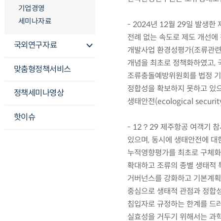
기업경영
세미나자료
- 2024년 12월 29일 발
전례 없는 속도로 제도 개선에
국외연구자료
개발사업 환경성평가(조류관련) 지침’
개념을 최초로 정책화하였고, 국
맞춤형정책서비스
조류충돌예방위원회를 법정 기구
정합성을 확보하지 못하고 있으
정책세미나영상
생태안전(ecological sec
핫이슈
- 12？29 제주항공 여객기
있으며, 동시에 생태안전에 
누적영향평가를 최초로 구체화하
확대하고 조류의 종별 생태적
거버넌스를 강화하고 기본계획 
중심으로 생태적 관점과 정합성이
침입자로 규정하는 한계를 드러
실효성을 거두기 위해서는 과학 