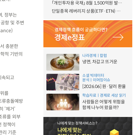
「개인투자용 국채」 8월 1,500억원 발행 예정
단일종목 레버리지 상품(ETF·ETN) 기본예탁금 강화 조기시행 방안 안내
며, 정부는
공항 및 주변
ance)
에서 충분한
과학적 기반의
나라경제ㅣ칼럼
냉면, 차갑고 뜨거운
소셜 빅데이터
 지속되고
분석ㅣ이머징이슈
[2026.06] 원·달러 환율
범위를
학습자료ㅣ경제로 세상 읽기
 조류충돌예방
사람들은 어떻게 위험을
함께 나누어 왔을까?
 ‘제거‘
 조류를 외부
전 정책이
관리 기준