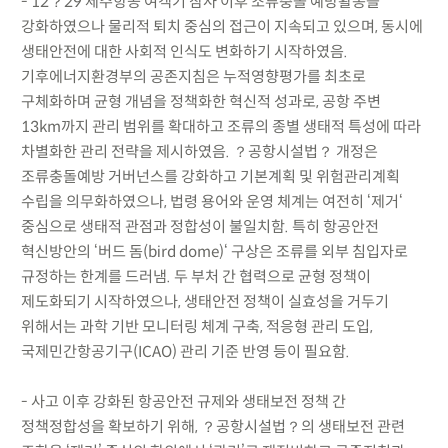
- 12？29 제주항공 여객기 참사 이후 조류충돌 예방활동을
강화하였으나 물리적 퇴치 중심의 접근이 지속되고 있으며, 동시에
생태안전에 대한 사회적 인식도 변화하기 시작하였음.
기후에너지환경부의 공존지침은 누적영향평가를 최초로
구체화하며 균형 개념을 정책화한 혁신적 성과로, 공항 주변
13km까지 관리 범위를 확대하고 조류의 종별 생태적 특성에 따라
차별화한 관리 전략을 제시하였음. ？공항시설법？ 개정은
조류충돌예방 거버넌스를 강화하고 기본계획 및 위험관리계획
수립을 의무화하였으나, 법령 용어와 운영 체계는 여전히 ‘제거‘
중심으로 생태적 관점과 정합성이 불일치함. 특히 항공안전
혁신방안의 ‘버드 돔(bird dome)‘ 구상은 조류를 외부 침입자로
규정하는 한계를 드러냄. 두 부처 간 협력으로 균형 정책이
제도화되기 시작하였으나, 생태안전 정책이 실효성을 거두기
위해서는 과학 기반 모니터링 체계 구축, 적응형 관리 도입,
국제민간항공기구(ICAO) 관리 기준 반영 등이 필요함.
- 사고 이후 강화된 항공안전 규제와 생태보전 정책 간
정책정합성을 확보하기 위해, ？공항시설법？의 생태보전 관련