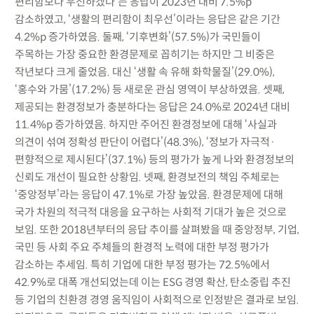
편리함보다 우선하겠다’는 응답이 2023년 대비 7.5%p
감소하였고, ‘생활의 편리함이 최우선’이라는 응답은 같은 기간
4.2%p 증가하였음. 둘째, ‘기후변화’(57.5%)가 국민들이
주목하는 가장 중요한 환경문제로 꼽히기는 하지만 그 비중은
작년보다 크게 줄었음. 대신 ‘생활 속 유해 화학물질’(29.0%),
‘홍수와 가뭄’(17.2%) 등 새로운 관심 영역이 부상하였음. 셋째,
제공되는 환경정보가 충분하다는 응답은 24.0%로 2024년 대비
11.4%p 증가하였음. 하지만 주어진 환경정보에 대해 ‘사실과
의견이 섞여 정확성 판단이 어렵다’(48.3%), ‘정보가 자극적·
편향적으로 제시된다’(37.1%) 등의 평가가 높게 나와 환경정보의
신뢰도 개선이 필요한 상황임. 넷째, 환경보전의 책임 주체로는
‘중앙정부’라는 응답이 47.1%로 가장 높았음. 환경문제에 대해
국가 차원의 적극적 대응을 요구하는 사회적 기대가 높은 것으로
보임. 또한 2018년부터의 응답 추이를 살펴봤을 때 중앙정부, 기업,
국민 등 사회 주요 주체들의 환경적 노력에 대한 부정 평가가
감소하는 추세임. 특히 기업에 대한 부정 평가는 72.5%에서
42.9%로 대폭 개선되었는데 이는 ESG 경영 확산, 탄소중립 추진
등 기업의 친환경 경영 움직임이 사회적으로 인정받은 결과로 보임.