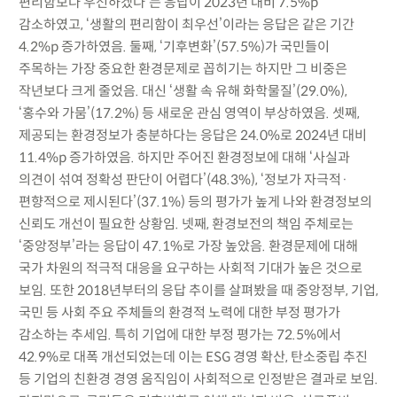
편리함보다 우선하겠다’는 응답이 2023년 대비 7.5%p
감소하였고, ‘생활의 편리함이 최우선’이라는 응답은 같은 기간
4.2%p 증가하였음. 둘째, ‘기후변화’(57.5%)가 국민들이
주목하는 가장 중요한 환경문제로 꼽히기는 하지만 그 비중은
작년보다 크게 줄었음. 대신 ‘생활 속 유해 화학물질’(29.0%),
‘홍수와 가뭄’(17.2%) 등 새로운 관심 영역이 부상하였음. 셋째,
제공되는 환경정보가 충분하다는 응답은 24.0%로 2024년 대비
11.4%p 증가하였음. 하지만 주어진 환경정보에 대해 ‘사실과
의견이 섞여 정확성 판단이 어렵다’(48.3%), ‘정보가 자극적·
편향적으로 제시된다’(37.1%) 등의 평가가 높게 나와 환경정보의
신뢰도 개선이 필요한 상황임. 넷째, 환경보전의 책임 주체로는
‘중앙정부’라는 응답이 47.1%로 가장 높았음. 환경문제에 대해
국가 차원의 적극적 대응을 요구하는 사회적 기대가 높은 것으로
보임. 또한 2018년부터의 응답 추이를 살펴봤을 때 중앙정부, 기업,
국민 등 사회 주요 주체들의 환경적 노력에 대한 부정 평가가
감소하는 추세임. 특히 기업에 대한 부정 평가는 72.5%에서
42.9%로 대폭 개선되었는데 이는 ESG 경영 확산, 탄소중립 추진
등 기업의 친환경 경영 움직임이 사회적으로 인정받은 결과로 보임.