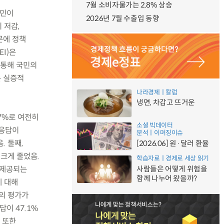
7월 소비자물가는 2.8% 상승
국민이
2026년 7월 수출입 동향
 저감,
문에 정책
I)은
 통해 국민의
는 실증적
나라경제ㅣ칼럼
냉면, 차갑고 뜨거운
.7%로 여전히
소셜 빅데이터
 응답이
분석ㅣ이머징이슈
. 둘째,
[2026.06] 원·달러 환율
 크게 줄었음.
학습자료ㅣ경제로 세상 읽기
, 제공되는
사람들은 어떻게 위험을
함께 나누어 왔을까?
에 대해
등의 평가가
이 47.1%
 또한