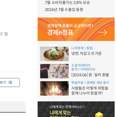
7월 소비자물가는 2.8% 상승
2026년 7월 수출입 동향
’ 및
나라경제ㅣ칼럼
냉면, 차갑고 뜨거운
소셜 빅데이터
분석ㅣ이머징이슈
[2026.06] 원·달러 환율
보기
학습자료ㅣ경제로 세상 읽기
사람들은 어떻게 위험을
함께 나누어 왔을까?