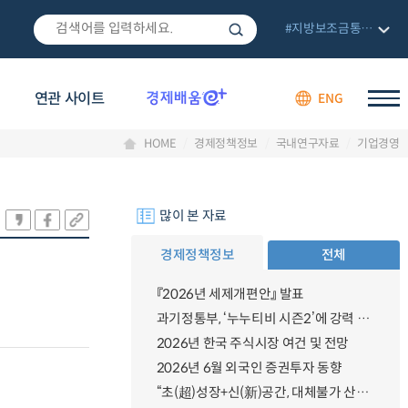
#지방보조금통합관리망
연관 사이트
ENG
HOME
경제정책정보
국내연구자료
기업경영
많이 본 자료
경제정책정보
전체
『2026년 세제개편안』 발표
과기정통부, ‘누누티비 시즌2’에 강력 대응 의지 밝혀
2026년 한국 주식시장 여건 및 전망
2026년 6월 외국인 증권투자 동향
“초(超)성장+신(新)공간, 대체불가 산업강국”