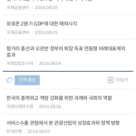
국제금융센터
2026.08.05
유로존 2분기 GDP에 대한 해외시각
국제금융센터
2026.08.05
헝가리 총선과 오르반 정부의 퇴장 득표 연동형 비례대표제의
효과
국회입법조사처
2026.08.04
무역∙통상
더보기
한국의 총력외교 역량 강화를 위한 과제와 국회의 역할
국회미래연구원
2026.08.06
서비스수출 관점에서 본 관광산업의 성장효과와 정책 방향
한국은행
2026.08.05