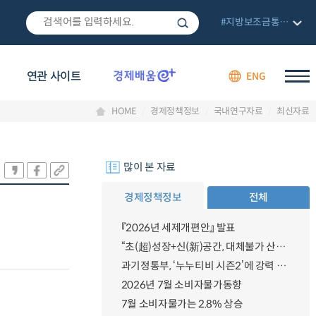
#지방보조금통합관리망
연관 사이트
ENG
HOME
경제정책정보
국내연구자료
최신자료
많이 본 자료
경제정책정보
전체
『2026년 세제개편안』 발표
“초(超)성장+신(新)공간, 대체불가 산업강국”
과기정통부, ‘누누티비 시즌2’에 강력 대응 의지 밝혀
2026년 7월 소비자물가동향
7월 소비자물가는 2.8% 상승