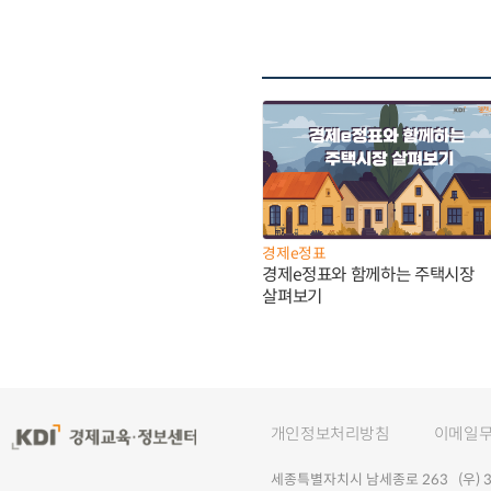
경제e정표
경제e정표와 함께하는 주택시장
살펴보기
개인정보처리방침
이메일
세종특별자치시 남세종로 263 (우) 30