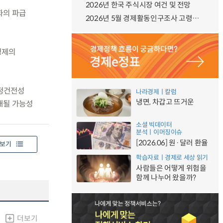
2026년 한국 주식시장 여건 및 전망
화의 파급
2026년 5월 경제활동인구조사 고령층 부가조사 결과
경제의
재정건전성
나라경제ㅣ칼럼
냉면, 차갑고 뜨거운
개될 가능성
소셜 빅데이터
분석ㅣ이머징이슈
[2026.06] 원·달러 환율
보기
학습자료ㅣ경제로 세상 읽기
사람들은 어떻게 위험을
함께 나누어 왔을까?
더보기