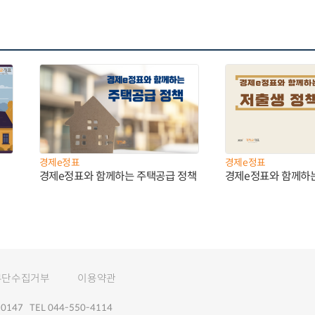
경제e정표
경제e정표
경제e정표와 함께하는 주택공급 정책
경제e정표와 함께하
무단수집거부
이용약관
147 TEL 044-550-4114