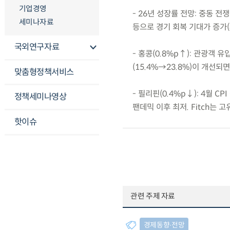
기업경영
- 26년 성장률 전망: 중동 
세미나자료
등으로 경기 회복 기대가 증가(
국외연구자료
- 홍콩(0.8%p↑): 관광객 유
(15.4%→23.8%)이 개선되면
맞춤형정책서비스
- 필리핀(0.4%p↓): 4월 
정책세미나영상
팬데믹 이후 최저. Fitch는
핫이슈
관련 주제 자료
경제동향∙전망