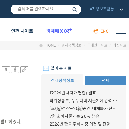
#지방보조금통합관리망
연관 사이트
ENG
HOME
경제정책정보
국내연구자료
최신자료
많이 본 자료
경제정책정보
전체
『2026년 세제개편안』 발표
과기정통부, ‘누누티비 시즌2’에 강력 대응 의지 밝혀
“초(超)성장+신(新)공간, 대체불가 산업강국”
7월 소비자물가는 2.8% 상승
 발표하였다.
2026년 한국 주식시장 여건 및 전망